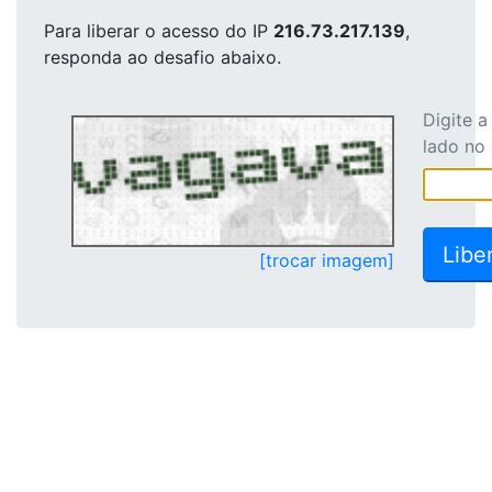
Para liberar o acesso
do IP
216.73.217.139
,
responda ao desafio abaixo.
Digite 
lado no
[trocar imagem]