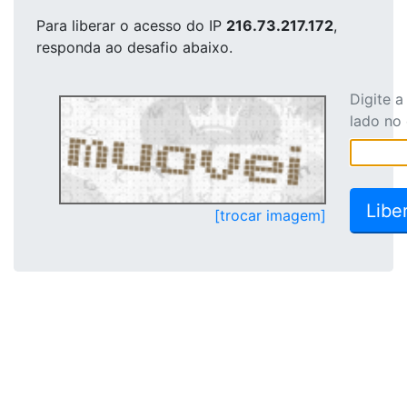
Para liberar o acesso
do IP
216.73.217.172
,
responda ao desafio abaixo.
Digite 
lado no
[trocar imagem]