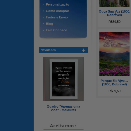
Personalização
Como comprar
Ouça Sua Voz (1000,
Dobrável)
Fretes e Envio
R$69,50
Blog
Fale Conosco
Novidades
Porque Ele Vive ...
(1000, Dobrável)
R$69,50
Quadro "Apenas uma
vida" - Molduras