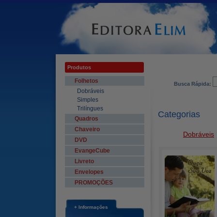
Produtos
Folhetos
Busca Rápida:
Dobráveis
Simples
Trilíngues
Categorias
Quadros
Chaveiro
Dobráveis
DVD
EvangeCube
Livreto
Envelopes
PROMOÇÕES
+ Informações