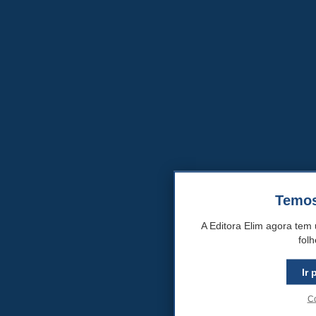
Temos
A Editora Elim agora tem 
fol
Ir 
Co